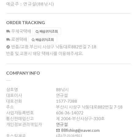
예금주 : 연규설(88낚시)
ORDER TRACKING
우체국택배
배송위치조회
로젠택배
배송위치조회
반품/교환
부산시 사상구 낙동대로882번길 7-18
반품 및 교환시 해당 택배사를 이용해주세요.
COMPANY INFO
상호명
88낚시
대표이사
연규설
대표전화
1577-7388
주소
부산시 사상구 낙동대로882번길 7-18
사업자등록번호
606-36-14072
통신판매업신고
제 2004-부산사상구-330호
개인정보관리책임자
연규설
88fishing@naver.com
호스팅제공
(주)코리아센터