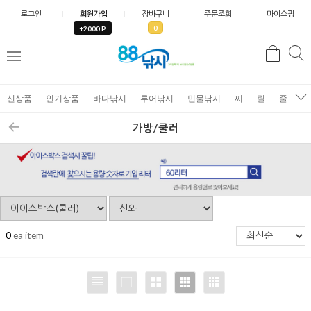
로그인
회원가입
장바구니
주문조회
마이쇼핑
0
+2000 P
검
색
신상품
인기상품
바다낚시
루어낚시
민물낚시
찌
릴
줄
가
가방/쿨러
0
ea item