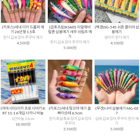
(카포스)세네 이카 드롭퍼 에
(금호조침)KS605 리얼에비
(백경)SG-545 쉬폰 클리어 삼
기 26년형 1.5호
탈론 삼봉에기 새우 쉬림프 에
봉에기
기
한치 갑오징어 쭈꾸미 에기
생미끼 한치 에기
한치 갑오징어 쭈꾸미 에기
4,500원
4,500원
5,000원
(야마시타)이카 프로 사비키 K
(카포스)세네 땅꼬마 에기 옵
(무겐)나비 삼봉에기 MG-03
RT 11-1 6개입 사카나 바늘
빠이슷테 6.5cm
7
1단바늘 11cm
한치 화살촉오징어 갑오징어
심해 갑오징어 쭈꾸미 한치 에
쭈꾸미
기
18,000원
3,500원
5,000원