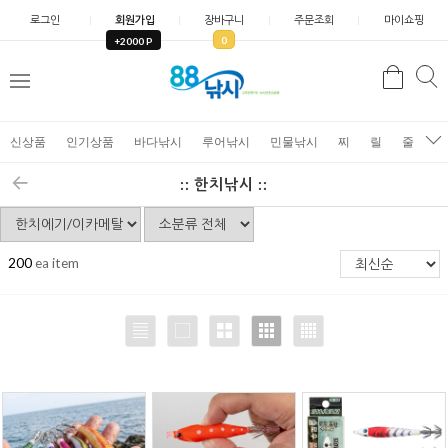
로그인
회원가입
장바구니
주문조회
마이쇼핑
0
+2000 P
검
색
신상품
인기상품
바다낚시
루어낚시
민물낚시
찌
릴
줄
가
:: 한치낚시 ::
200
ea item