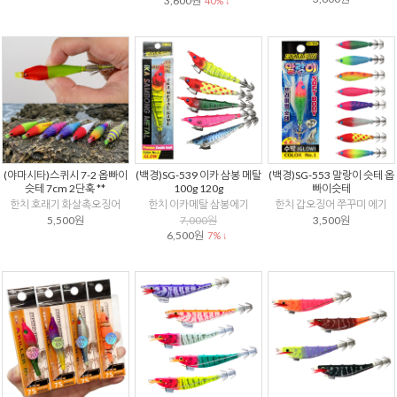
3,600원
40% ↓
(야마시타)스퀴시 7-2 옵빠이
(백경)SG-539 이카 삼봉 메탈
(백경)SG-553 말랑이 슷테 옵
슷테 7cm 2단훅 **
100g 120g
빠이슷테
한치 호래기 화살촉오징어
한치 이카메탈 삼봉에기
한치 갑오징어 쭈꾸미 에기
5,500원
7,000원
3,500원
6,500원
7% ↓