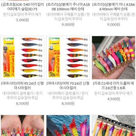
(금호조침)GK-540 이카킬러
(요즈리)삼봉에기 주니어 A18
(요즈리)삼봉에기 미니 A186
어피에기 슬림3D 75
08 100mm 에비 슷테
6 90mm 에비 슷테
한치 갑오징어 쭈꾸미 에기
네이버페이 구매불가 상품 / 한
네이버페이 구매불가 상품 /한
치 갑오징어 쭈꾸미
치 갑오징어 쭈꾸미
5,000원
9,000원
9,000원
(야마시타)어퍼 95 26년 신형
(야마시타)어퍼 70 26년 신형
(카포스)세네 이카 드롭퍼 에
아시아컬러
아시아컬러
기 26년형 1.8호
네이버페이 결제 불가 / 한치
네이버페이 결제 불가 / 한치
한치 갑오징어 쭈꾸미 에기
쭈꾸미 갑오징어 쭈갑
쭈꾸미 갑오징어 쭈갑
4,500원
8,500원
8,500원