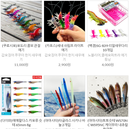
(쿠로시오)오도리 콤보 관절
(카포스)세네 쉬림프 라이트
(백경)SG-839 리얼새우다리
에기
에기
10개입
갑오징어 쭈꾸미 한치 새우에
갑오징어 쭈꾸미 한치 새우에
노블리어,클레오파트라 에기
기
기
튜닝
11,000원
2,900원
4,000원
(다이와)에메랄다스 카오루 슷
(야마시타)타글라스 사카나 바
(야마시타)토토슷테 WS70N
테 65mm 8g
늘 2개입
C WS95NC 케이무라 내추럴