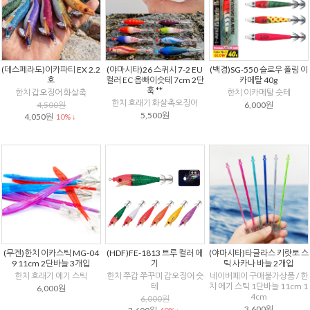
(데스페라도)이카파티 EX 2.2
(야마시타)26 스퀴시 7-2 EU
(백경)SG-550 슬로우 폴링 이
호
컬러 EC 옵빠이슷테 7cm 2단
카메탈 40g
훅 **
한치 갑오징어 화살촉
한치 이카메탈 슷테
한치 호래기 화살촉오징어
4,500원
6,000원
5,500원
4,050원
10% ↓
(무겐)한치 이카스틱 MG-04
(HDF)FE-1813 트루 컬러 에
(야마시타)타글라스 키랏토 스
9 11cm 2단바늘 3개입
기
틱 사카나 바늘 2개입
한치 호래기 에기 스틱
한치 쭈갑 쭈꾸미 갑오징어 슷
네이버페이 구매불가상품 / 한
테
치 에기 스틱 1단바늘 11cm 1
6,000원
4cm
6,000원
3,600원