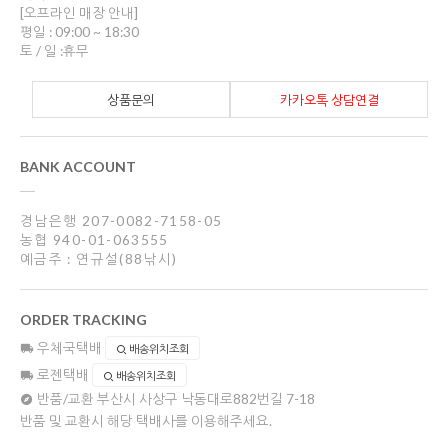
[오프라인 매장 안내]
평일 : 09:00 ~ 18:30
토 / 일 :휴무
상품문의
카카오톡 상담연결
BANK ACCOUNT
경남은행 207-0082-7158-05
농협 940-01-063555
예금주 : 연규설(88낚시)
ORDER TRACKING
우체국택배
배송위치조회
로젠택배
배송위치조회
반품/교환
부산시 사상구 낙동대로882번길 7-18
반품 및 교환시 해당 택배사를 이용해주세요.