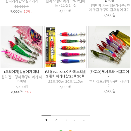
한국형
한치에기 갑오징어에기
한치 오징어 에기 스틱 2단바
늘 / 11-2 14-2
네이버페이 구매불가상품 / 한
10,000원
치 쭈갑 쭈꾸미 갑오징어 에기
5,000원
9,000원
10% ↓
7,500원
(오적에기)삼봉에기 미니
(백경)SG-534 이카 페스티발
(카포스)세네 조타 쉬림프 에
3 한치 이카메탈 25호 30호
기
한치 갑오징어 쭈꾸미 에기 이
카메탈
25호(95g), 30호(115g)
한치 갑오징어 쭈꾸미 새우에
기
6,500원
6,000원
7,500원
6,000원
8% ↓
1
2
3