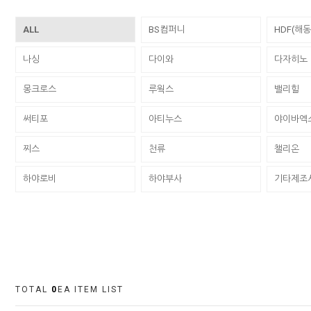
ALL
BS컴퍼니
HDF(해
나싱
다이와
다자히노
몽크로스
루웍스
밸리힐
써티포
아티누스
야이바엑
찌스
천류
챌리온
하야로비
하야부사
기타제조
TOTAL
0
EA ITEM LIST