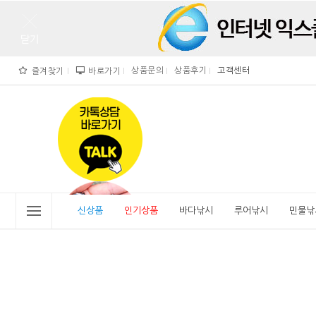
상품문의
상품후기
고객센터
즐겨찾기
바로가기
">
" alt="비린내">
신상품
인기상품
바다낚시
루어낚시
민물낚