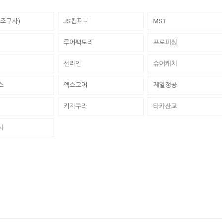
동조구사)
JS컴퍼니
MST
루어팩토리
프로피싱
선라인
슈어캐치
스
엑스코어
제일정공
키자쿠라
타카산교
사