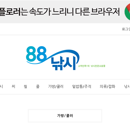
로그
시
찌
릴
줄
가방/쿨러
밑밥통/주걱
의류/잡화
낚
가방/쿨러