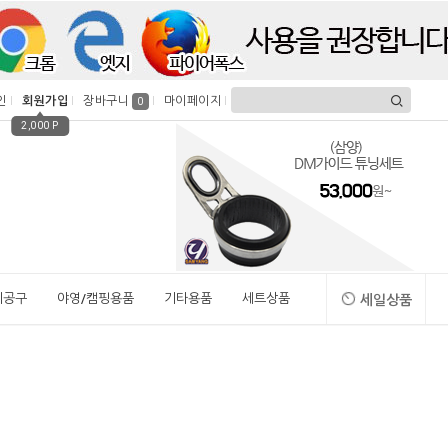
인
회원가입
장바구니
마이페이지
0
2,000 P
시공구
야영/캠핑용품
기타용품
세트상품
세일상품