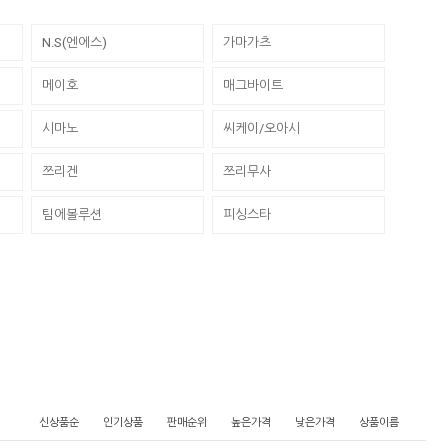
N.S(엔에스)
가마가츠
메이호
매그바이트
시마노
씨케이/오아시
쯔리겐
쯔리무사
팀에볼루션
피싱스타
신상품순
인기상품
판매순위
높은가격
낮은가격
상품이름