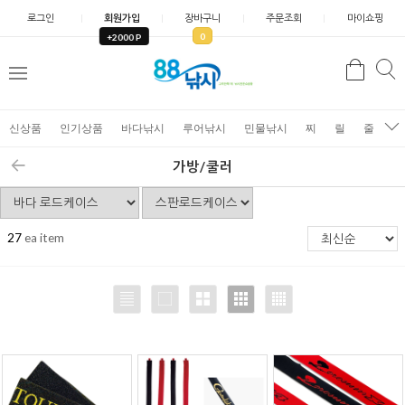
로그인
회원가입
장바구니
주문조회
마이쇼핑
0
+2000 P
검
색
신상품
인기상품
바다낚시
루어낚시
민물낚시
찌
릴
줄
가
가방/쿨러
27
ea item