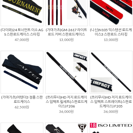
(다이와)24 토너먼트 이소 AG
(가마가츠)GM-2617 라이트
(니신)N105 익스텐션 로드케
S 스판로드케이스 스타킹
로드 커버 스판로드케이스
이스3 스판로드 스타킹
47,000원
13,000원
13,000원
(가마가츠)어텐더3 정품 스판
(쯔리무사)HD 저지 로드케이
(쯔리무사)HD 저지 로드케이
로드케이스
스 임팩트 릴세트(스판로드케
스 임팩트 스트레이트(스판로
이스) F206
드케이스) F205
62,500원
36,000원
36,000원