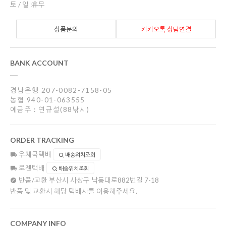
토 / 일 :휴무
상품문의
카카오톡 상담연결
BANK ACCOUNT
경남은행 207-0082-7158-05
농협 940-01-063555
예금주 : 연규설(88낚시)
ORDER TRACKING
우체국택배
배송위치조회
로젠택배
배송위치조회
반품/교환
부산시 사상구 낙동대로882번길 7-18
반품 및 교환시 해당 택배사를 이용해주세요.
COMPANY INFO