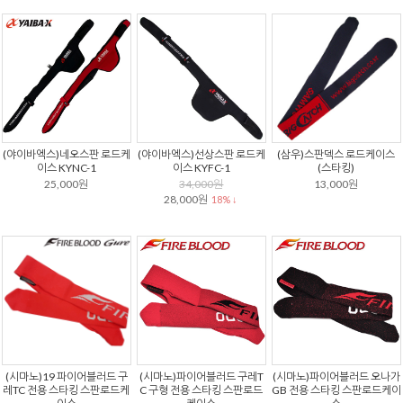
(야이바엑스)네오스판 로드케
(야이바엑스)선상스판 로드케
(삼우)스판덱스 로드케이스
이스 KYNC-1
이스 KYFC-1
(스타킹)
25,000원
34,000원
13,000원
28,000원
18% ↓
(시마노)19 파이어블러드 구
(시마노)파이어블러드 구레T
(시마노)파이어블러드 오나가
레TC 전용 스타킹 스판로드케
C 구형 전용 스타킹 스판로드
GB 전용 스타킹 스판로드케이