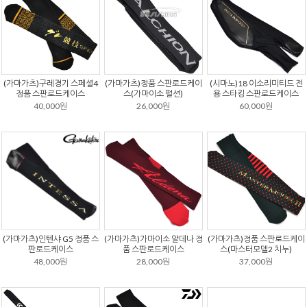
(가마가츠)구레경기 스페셜4
(가마가츠)정품 스판로드케이
(시마노)18 이소리미티드 전
정품 스판로드케이스
스(가마이소 펄션)
용 스타킹 스판로드케이스
40,000원
26,000원
60,000원
(가마가츠)인텐샤 G5 정품 스
(가마가츠)가마이소 알데나 정
(가마가츠)정품 스판로드케이
판로드케이스
품 스판로드케이스
스(마스터모델2 치누)
48,000원
28,000원
37,000원