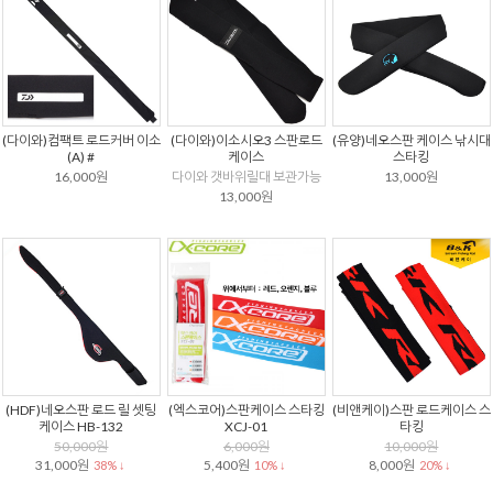
(다이와)컴팩트 로드커버 이소
(다이와)이소시오3 스판로드
(유양)네오스판 케이스 낚시대
(A) #
케이스
스타킹
16,000원
다이와 갯바위릴대 보관가능
13,000원
13,000원
(HDF)네오스판 로드 릴 셋팅
(엑스코어)스판케이스 스타킹
(비앤케이)스판 로드케이스 스
케이스 HB-132
XCJ-01
타킹
50,000원
6,000원
10,000원
31,000원
5,400원
8,000원
38% ↓
10% ↓
20% ↓