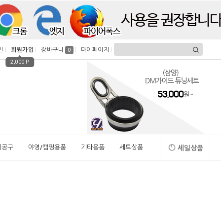
인
회원가입
장바구니
마이페이지
0
2,000 P
시공구
야영/캠핑용품
기타용품
세트상품
세일상품