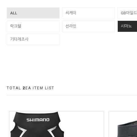
ALL
씨케이
GB마일드
락크웰
선라인
시마노
기타제조사
TOTAL
2
EA ITEM LIST