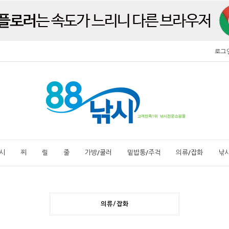
로그
시
찌
릴
줄
가방/쿨러
밑밥통/주걱
의류/잡화
낚
의류/잡화