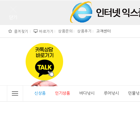
상품문의
상품후기
고객센터
즐겨찾기
바로가기
">
" alt="비린내">
신상품
인기상품
바다낚시
루어낚시
민물낚