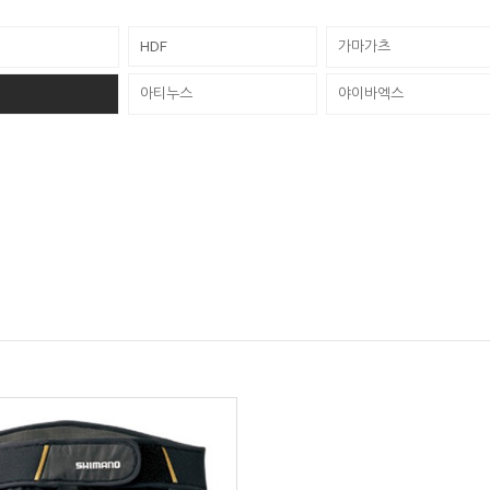
HDF
가마가츠
아티누스
야이바엑스