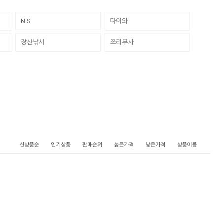
N.S
다이와
장산낚시
쯔리무사
신상품순
인기상품
판매순위
높은가격
낮은가격
상품이름