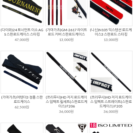
(다이와)24 토너먼트 이소 AG
(가마가츠)GM-2617 라이트
(니신)N105 익스텐션 로드케
S 스판로드케이스 스타킹
로드 커버 스판로드케이스
이스3 스판로드 스타킹
47,000원
13,000원
13,000원
(가마가츠)어텐더3 정품 스판
(쯔리무사)HD 저지 로드케이
(쯔리무사)HD 저지 로드케이
로드케이스
스 임팩트 릴세트(스판로드케
스 임팩트 스트레이트(스판로
이스) F206
드케이스) F205
62,500원
36,000원
36,000원