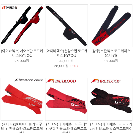
(야이바엑스)네오스판 로드케
(야이바엑스)선상스판 로드케
(삼우)스판덱스 로드케이스
이스 KYNC-1
이스 KYFC-1
(스타킹)
25,000원
34,000원
13,000원
28,000원
18% ↓
(시마노)19 파이어블러드 구
(시마노)파이어블러드 구레T
(시마노)파이어블러드 오나가
레TC 전용 스타킹 스판로드케
C 구형 전용 스타킹 스판로드
GB 전용 스타킹 스판로드케이