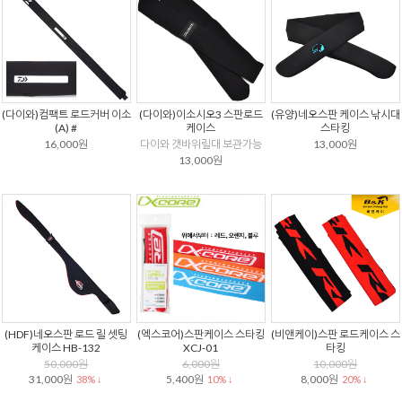
(다이와)컴팩트 로드커버 이소
(다이와)이소시오3 스판로드
(유양)네오스판 케이스 낚시대
(A) #
케이스
스타킹
16,000원
다이와 갯바위릴대 보관가능
13,000원
13,000원
(HDF)네오스판 로드 릴 셋팅
(엑스코어)스판케이스 스타킹
(비앤케이)스판 로드케이스 스
케이스 HB-132
XCJ-01
타킹
50,000원
6,000원
10,000원
31,000원
5,400원
8,000원
38% ↓
10% ↓
20% ↓