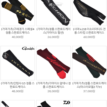
(가마가츠)구레경기 스페셜4
(가마가츠)정품 스판로드케이
(시마노)18 이소리미티드 전
정품 스판로드케이스
스(가마이소 펄션)
용 스타킹 스판로드케이스
40,000원
26,000원
60,000원
(가마가츠)인텐샤 G5 정품 스
(가마가츠)가마이소 알데나 정
(가마가츠)정품 스판로드케이
판로드케이스
품 스판로드케이스
스(마스터모델2 치누)
48,000원
28,000원
37,000원