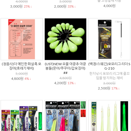
를 고정할때 사용
4,000원
3,000원
4,000원
3,000원
2,000원
25% ↓
33% ↓
(정음사)더 예민한 화살촉 오
(UST)NEW 요물 야광추 야광
(백경/스웨긴)오모리그 리더 S
징어(호래기채비)
봉돌(문어/쭈꾸미/갑오징어)
G-210
##
5,000원
한치낚시 오모리 리그에 줄꼬
4,800원
임을 방지하는 채비
4,800원
4% ↓
4,200원
13% ↓
3,000원
2,500원
17% ↓