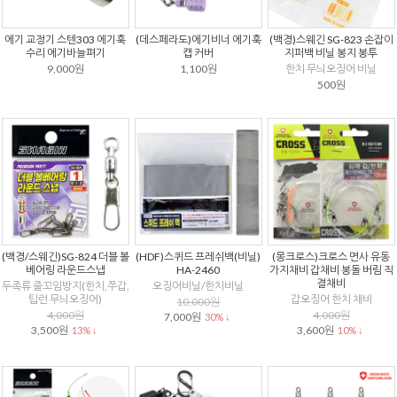
에기 교정기 스텐303 에기훅
(데스페라도)에기비너 에기훅
(백경)스웨긴 SG-823 손잡이
수리 에기바늘펴기
캡 커버
지퍼백 비닐 봉지 봉투
9,000원
1,100원
한치 무늬오징어 비닐
500원
(백경/스웨긴)SG-824 더블 볼
(HDF)스퀴드 프레쉬백(비닐)
(몽크로스)크로스 면사 유동
베어링 라운드스냅
HA-2460
가지채비 갑채비 봉돌 버림 직
결채비
두족류 줄꼬임방지(한치,쭈갑,
오징어비닐/한치비닐
팁런 무늬오징어)
갑오징어 한치 채비
10,000원
4,000원
4,000원
7,000원
30% ↓
3,500원
3,600원
13% ↓
10% ↓