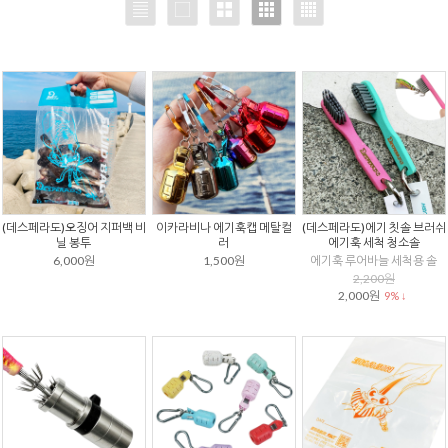
(데스페라도)오징어 지퍼백 비
이카라비나 에기훅캡 메탈컬
(데스페라도)에기 칫솔 브러쉬
닐 봉투
러
에기훅 세척 청소솔
6,000원
1,500원
에기훅 루어바늘 세척용 솔
2,200원
2,000원
9% ↓