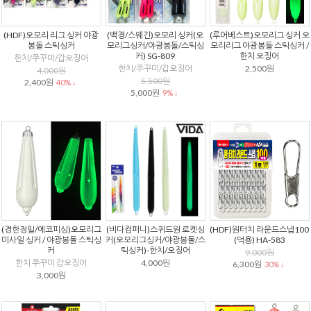
(HDF)오모리 리그 싱커 야광
(백경/스웨긴)오모리 싱커(오
(루어베스트)오모리그 싱커 오
봉돌 스틱싱커
모리그싱커/야광봉돌/스틱싱
모리리그 야광봉돌 스틱싱커 /
커) SG-809
한치 오징어
한치/쭈꾸미/갑오징어
한치/쭈꾸미/갑오징어
2,500원
4,000원
5,500원
2,400원
40% ↓
5,000원
9% ↓
(경한정밀/에코피싱)오모리그
(비다컴퍼니)스퀴드원 로켓싱
(HDF)원터치 라운드스냅100
미사일 싱커 / 야광봉돌 스틱싱
커(오모리그싱커/야광봉돌/스
(덕용) HA-583
커
틱싱커)-한치/오징어
9,000원
한치 쭈꾸미 갑오징어
4,000원
6,300원
30% ↓
3,000원