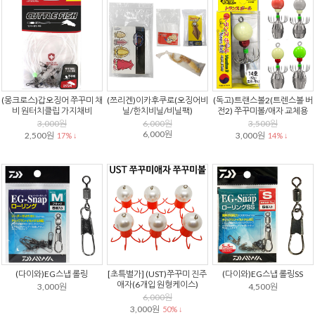
(몽크로스)갑오징어 쭈꾸미 채
(쯔리겐)이카후쿠로(오징어비
(독고)트랜스볼2(트렌스볼 버
비 원터치클립 가지채비
닐/한치비닐/비닐팩)
전2) 쭈꾸미볼/애자 교체용
3,000원
6,000원
3,500원
6,000원
2,500원
3,000원
17% ↓
14% ↓
(다이와)EG스냅 롤링
[초특별가] (UST)쭈꾸미 진주
(다이와)EG스냅 롤링SS
애자(6개입 원형케이스)
3,000원
4,500원
6,000원
3,000원
50% ↓