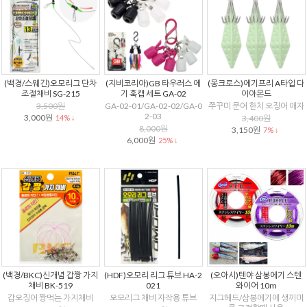
(백경/스웨긴)오모리그 단차
(지비코리아)GB 타우러스 에
(몽크로스)에기프리 A타입 다
조절채비 SG-215
기 훅캡 세트 GA-02
이아몬드
3,500원
GA-02-01/GA-02-02/GA-0
쭈꾸미 문어 한치 오징어 애자
2-03
3,000원
14% ↓
3,400원
8,000원
3,150원
7% ↓
6,000원
25% ↓
(백경/BKC)신개념 갑짱 가지
(HDF)오모리 리그 튜브 HA-2
(오아시)텐야 삼봉에기 스텐
채비 BK-519
021
와이어 10m
갑오징어 짱먹는 가지채비
오모리그 채비 자작용 튜브
지그헤드/삼봉에기에 생끼미