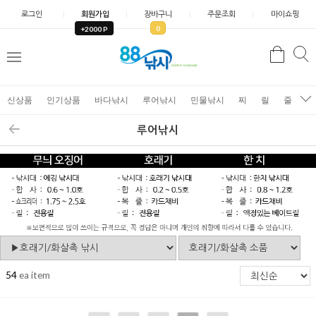
로그인
회원가입
장바구니
주문조회
마이쇼핑
0
+2000 P
검
색
신상품
인기상품
바다낚시
루어낚시
민물낚시
찌
릴
줄
가
루어낚시
54
ea item