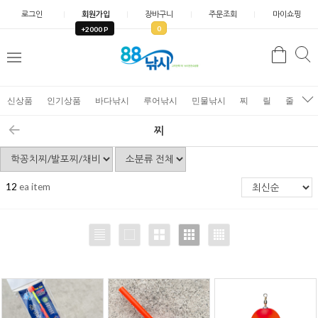
로그인
회원가입
장바구니
주문조회
마이쇼핑
0
+2000 P
검
색
신상품
인기상품
바다낚시
루어낚시
민물낚시
찌
릴
줄
가
찌
12
ea item