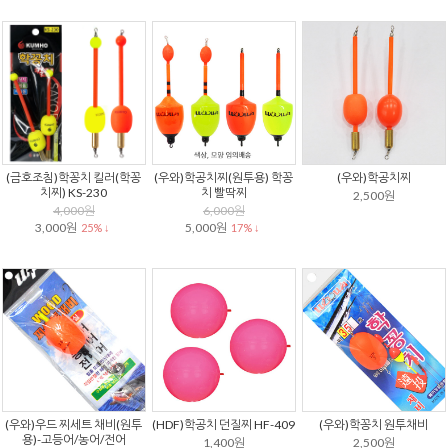
(금호조침)학꽁치 킬러(학꽁
(우와)학공치찌(원투용) 학꽁
(우와)학공치찌
치찌) KS-230
치 빨딱찌
2,500원
4,000원
6,000원
3,000원
5,000원
25% ↓
17% ↓
(우와)우드 찌세트 채비(원투
(HDF)학공치 던질찌 HF-409
(우와)학꽁치 원투채비
용)-고등어/농어/전어
1,400원
2,500원