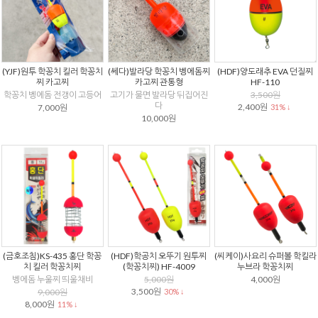
(YJF)원투 학꽁치 킬러 학꽁치
(쎄다)발라당 학꽁치 벵에돔찌
(HDF)양도래추 EVA 던질찌
찌 카고찌
카고찌 관통형
HF-110
학꽁치 벵에돔 전갱이 고등어
고기가 물면 발라당 뒤집어진
3,500원
다
2,400원
7,000원
31% ↓
10,000원
(금호조침)KS-435 홍단 학꽁
(HDF)학공치 오뚜기 원투찌
(씨케이)사요리 슈퍼볼 학킬라
치 킬러 학꽁치찌
(학꽁치찌) HF-4009
누브라 학꽁치찌
벵에돔 누울찌 띄울채비
5,000원
4,000원
3,500원
9,000원
30% ↓
8,000원
11% ↓