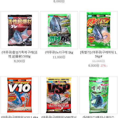
8,000원
(마루큐)활성기폭제 구레(活
(마루큐)노리구레 1kg
[특별가] (마루큐)구레파워 1.
性 起爆材) 500g
5kg #
11,000원
8,000원
11,000원
8,000원
27% ↓
(마루큐)구레파워 V10 1.6kg
(마루큐)구레파워 VSP(토너
(팀에이스)메지나 에이스