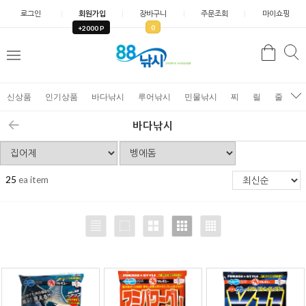
로그인
회원가입
장바구니
주문조회
마이쇼핑
0
+2000 P
검
색
신상품
인기상품
바다낚시
루어낚시
민물낚시
찌
릴
줄
가
바다낚시
25
ea item