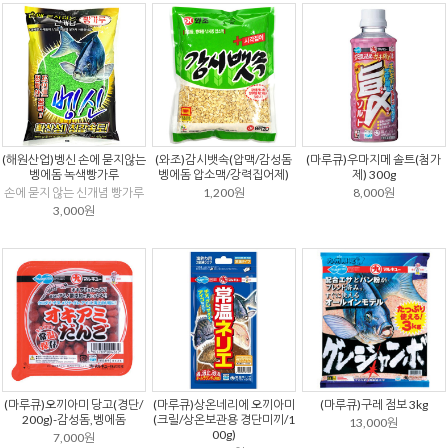
(해원산업)벵신 손에 묻지않는
(와조)감시뱃속(압맥/감성돔
(마루큐)우마지메 솔트(첨가
벵에돔 녹색빵가루
벵에돔 압소맥/강력집어제)
제) 300g
손에 묻지 않는 신개념 빵가루
1,200원
8,000원
3,000원
(마루큐)오끼아미 당고(경단/
(마루큐)상온네리에 오끼아미
(마루큐)구레 점보 3kg
200g)-감성돔,벵에돔
(크릴/상온보관용 경단미끼/1
13,000원
00g)
7,000원