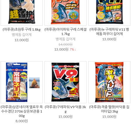
(마루큐)초원투 구레 1.8kg
(마루큐)아미파워 구레 스페셜
(마루큐)뉴 구레파워 V11 벵
1.7kg
에돔 파우더 집어제
벵에돔 집어제
벵에돔 집어제
13,000원
13,000원
14,000원
13,000원
7% ↓
(마루큐)상온네리에 옐로우 옥
(마루큐)구레파워 V9 덕용 3k
(마루큐)격중 펠렛(바닥용 집
수수경단 3706 상온보관용 1
g
어타입) 3kg
00g
15,000원
15,000원
8,000원