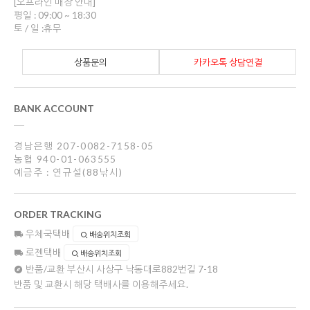
[오프라인 매장 안내]
평일 : 09:00 ~ 18:30
토 / 일 :휴무
상품문의
카카오톡 상담연결
BANK ACCOUNT
경남은행 207-0082-7158-05
농협 940-01-063555
예금주 : 연규설(88낚시)
ORDER TRACKING
우체국택배
배송위치조회
로젠택배
배송위치조회
반품/교환
부산시 사상구 낙동대로882번길 7-18
반품 및 교환시 해당 택배사를 이용해주세요.