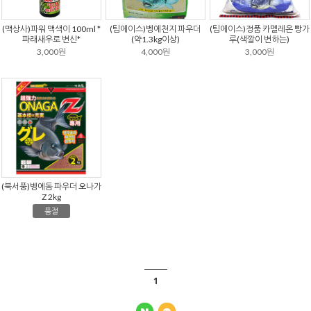
(맥상사)파워 맥색이 100ml *
(팀에이스)벵에천지 파우더
(팀에이스)정품 카멜레온 빵가
파래새우로 변신*
(약1.3kg이상)
루(색깔이 변하는)
3,000원
4,000원
3,000원
(북서풍)벵에돔 파우더 오나가
Z 2kg
품절
1