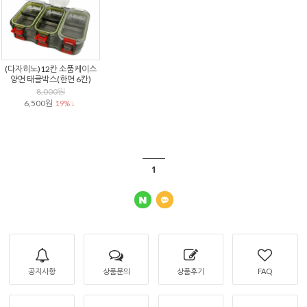
(다자히노)12칸 소품케이스
양면 태클박스(한면 6칸)
8,000원
6,500원
19% ↓
1
공지사항
상품문의
상품후기
FAQ