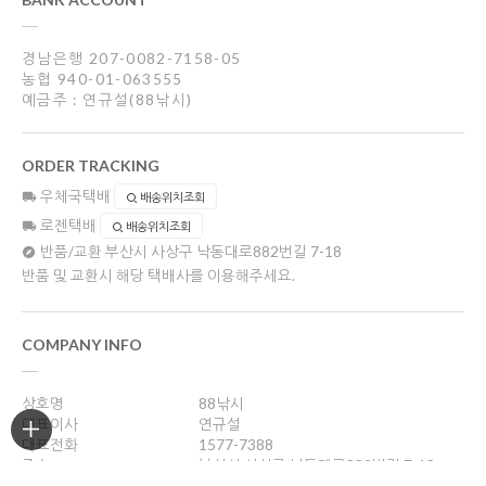
경남은행 207-0082-7158-05
농협 940-01-063555
예금주 : 연규설(88낚시)
ORDER TRACKING
우체국택배
배송위치조회
로젠택배
배송위치조회
반품/교환
부산시 사상구 낙동대로882번길 7-18
반품 및 교환시 해당 택배사를 이용해주세요.
COMPANY INFO
상호명
88낚시
대표이사
연규설
대표전화
1577-7388
주소
부산시 사상구 낙동대로882번길 7-18