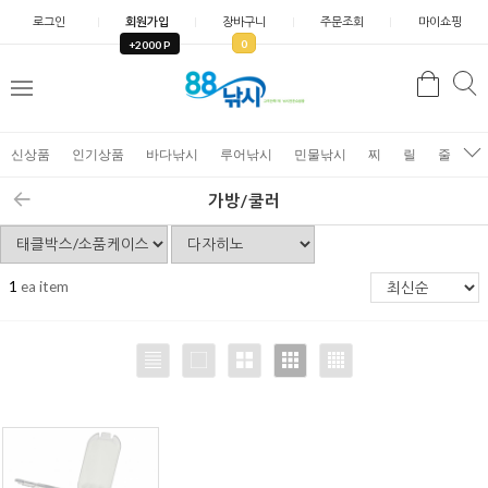
로그인
회원가입
장바구니
주문조회
마이쇼핑
0
+2000 P
검
색
신상품
인기상품
바다낚시
루어낚시
민물낚시
찌
릴
줄
가
가방/쿨러
1
ea item