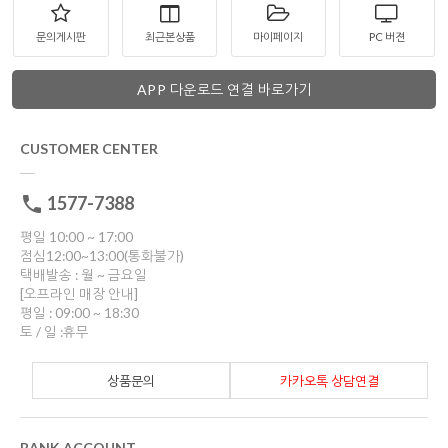
문의게시판
최근본상품
마이페이지
PC 버젼
APP 다운로드 연결 바로가기
CUSTOMER CENTER
1577-7388
평일 10:00 ~ 17:00
점심12:00~13:00(통화불가)
택배발송 : 월 ~ 금요일
[오프라인 매장 안내]
평일 : 09:00 ~ 18:30
토 / 일 :휴무
상품문의
카카오톡 상담연결
BANK ACCOUNT