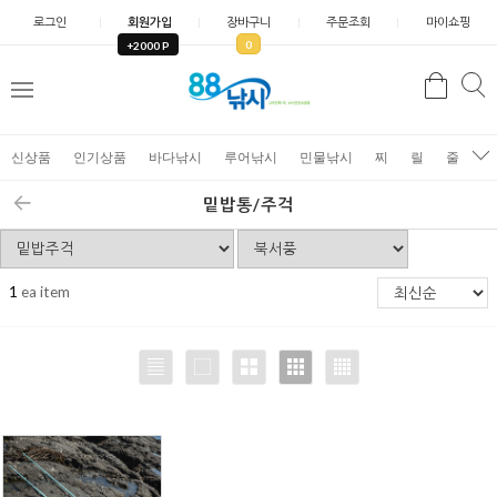
로그인
회원가입
장바구니
주문조회
마이쇼핑
0
+2000 P
검
색
신상품
인기상품
바다낚시
루어낚시
민물낚시
찌
릴
줄
가
밑밥통/주걱
1
ea item