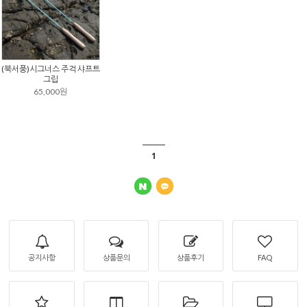
(북서풍)시그너스 주걱 샤프트
그립
65,000원
1
공지사항
상품문의
상품후기
FAQ