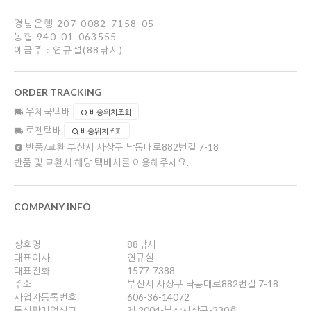
경남은행 207-0082-7158-05
농협 940-01-063555
예금주 : 연규설(88낚시)
ORDER TRACKING
우체국택배
배송위치조회
로젠택배
배송위치조회
반품/교환
부산시 사상구 낙동대로882번길 7-18
반품 및 교환시 해당 택배사를 이용해주세요.
COMPANY INFO
상호명
88낚시
대표이사
연규설
대표전화
1577-7388
주소
부산시 사상구 낙동대로882번길 7-18
사업자등록번호
606-36-14072
통신판매업신고
제 2004-부산사상구-330호